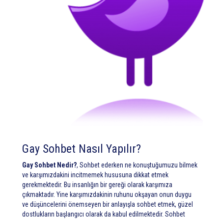
Gay Sohbet Nasıl Yapılır?
Gay Sohbet Nedir?
, Sohbet ederken ne konuştuğumuzu bilmek
ve karşımızdakini incitmemek hususuna dikkat etmek
gerekmektedir. Bu insanlığın bir gereği olarak karşımıza
çıkmaktadır. Yine karşımızdakinin ruhunu okşayan onun duygu
ve düşüncelerini önemseyen bir anlayışla sohbet etmek, güzel
dostlukların başlangıcı olarak da kabul edilmektedir. Sohbet