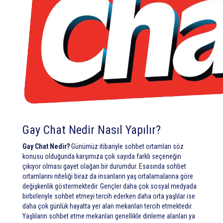
Gay Chat Nedir Nasıl Yapılır?
Gay Chat Nedir?
Günümüz itibariyle sohbet ortamları söz
konusu olduğunda karşımıza çok sayıda farklı seçeneğin
çıkıyor olması gayet olağan bir durumdur. Esasında sohbet
ortamlarını niteliği biraz da insanların yaş ortalamalarına göre
değişkenlik göstermektedir. Gençler daha çok sosyal medyada
birbirleriyle sohbet etmeyi tercih ederken daha orta yaşlılar ise
daha çok günlük hayatta yer alan mekanları tercih etmektedir.
Yaşlıların sohbet etme mekanları genellikle dinleme alanları ya