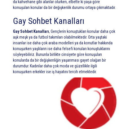
da kahvehane gibi alanlar olurken, elbette ki yaşa göre
konuşulan konular da bir değişkenlik durumu ortaya çıkmaktadır.
Gay Sohbet Kanalları
Gay Sohbet Kanalları
, Gençlerin konuştukları konular daha çok
aşk meşk ya da futbol takımları olabilmektedir. Orta yaştaki
insanlar ise daha çok araba modelleri ya da konutlar hakkında
konuşurken yaşlıların ise daha felsefi konuları konuştuklarını
söyleyebiliriz. Bununla birlikte cinsiyete göre konuşulan
konularda da bir değişkenliğin yaşanması gayet olağan bir
durumdur. Kadınlar daha çok moda ve güzellikle ilgili
konuşurken erkekler ise iş hayatını tercih etmektedir.