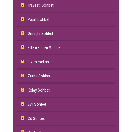
Travesti Sohbet
Pasif Sohbet
Omegle Sohbet
Edebi Bitiren Sohbet
Bizim mekan
Zurna Sohbet
Kolay Sohbet
Evli Sohbet
Cd Sohbet