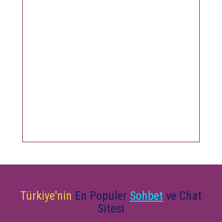
Türkiye'nin
En Popüler
Sohbet
ve Chat
Sitesi