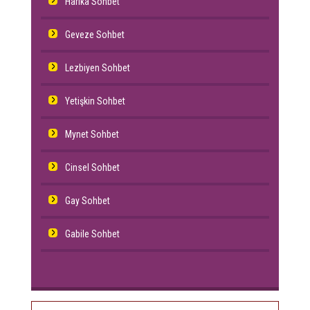
Harika Sohbet
Geveze Sohbet
Lezbiyen Sohbet
Yetişkin Sohbet
Mynet Sohbet
Cinsel Sohbet
Gay Sohbet
Gabile Sohbet