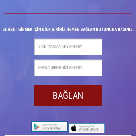
SOHBET GİRMEK İÇİN NİCK GİRİNİZ HEMEN BAĞLAN BUTONUNA BASINIZ.
BAĞLAN