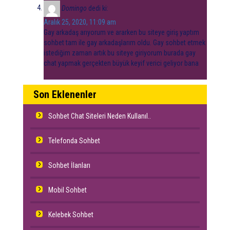
Domingo
dedi ki:
Aralık 25, 2020, 11:09 am
Gay arkadaş arıyorum ve ararken bu siteye giriş yaptım
sohbet tam ile gay arkadaşlarım oldu. Gay sohbet etmek
istediğim zaman artık bu siteye giriyorum burada gay
chat yapmak gerçekten büyük keyif verici geliyor bana
Son Eklenenler
Sohbet Chat Siteleri Neden Kullanıl..
Telefonda Sohbet
Sohbet İlanları
Mobil Sohbet
Kelebek Sohbet