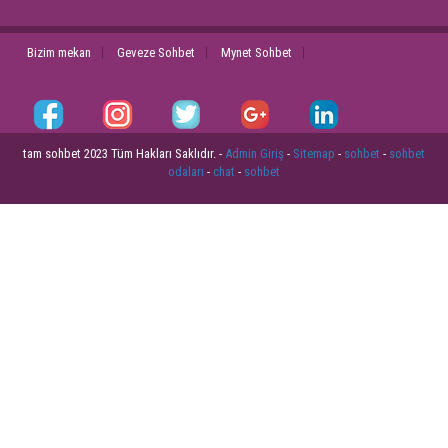
Bizim mekan
Geveze Sohbet
Mynet Sohbet
tam sohbet
2023 Tüm Hakları Saklıdır. -
Admin Giriş
-
Sitemap
-
sohbet
-
sohbet
odaları
-
chat
-
sohbet