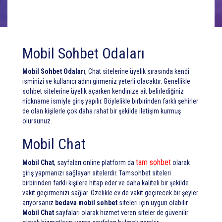
Mobil Sohbet Odaları
Mobil Sohbet Odaları
, Chat sitelerine üyelik sırasında kendi
isminizi ve kullanıcı adını girmeniz yeterli olacaktır. Genellikle
sohbet sitelerine üyelik açarken kendinize ait belirlediğiniz
nickname ismiyle giriş yapılır. Böylelikle birbirinden farklı şehirler
de olan kişilerle çok daha rahat bir şekilde iletişim kurmuş
olursunuz.
Mobil Chat
tam sohbet
Mobil Chat
, sayfaları online platform da
olarak
giriş yapmanızı sağlayan sitelerdir. Tamsohbet siteleri
birbirinden farklı kişilere hitap eder ve daha kaliteli bir şekilde
vakit geçirmenizi sağlar. Özelikle ev de vakit geçirecek bir şeyler
arıyorsanız
bedava mobil sohbet
siteleri için uygun olabilir.
Mobil Chat
sayfaları olarak hizmet veren siteler de güvenilir