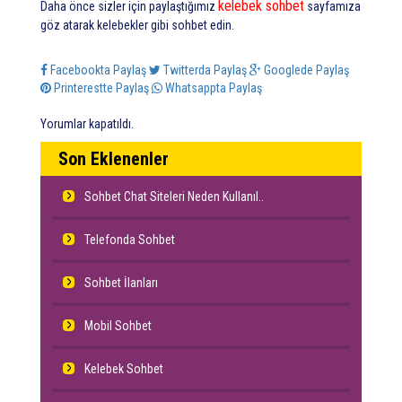
kelebek sohbet
Daha önce sizler için paylaştığımız
sayfamıza
göz atarak kelebekler gibi sohbet edin.
Facebookta Paylaş
Twitterda Paylaş
Googlede Paylaş
Printerestte Paylaş
Whatsappta Paylaş
Yorumlar kapatıldı.
Son Eklenenler
Sohbet Chat Siteleri Neden Kullanıl..
Telefonda Sohbet
Sohbet İlanları
Mobil Sohbet
Kelebek Sohbet