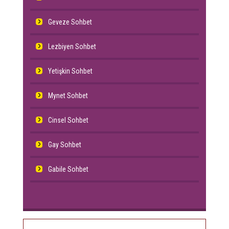
Geveze Sohbet
Lezbiyen Sohbet
Yetişkin Sohbet
Mynet Sohbet
Cinsel Sohbet
Gay Sohbet
Gabile Sohbet