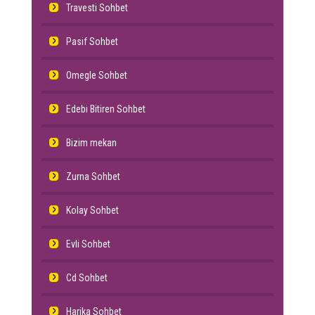
Travesti Sohbet
Pasif Sohbet
Omegle Sohbet
Edebi Bitiren Sohbet
Bizim mekan
Zurna Sohbet
Kolay Sohbet
Evli Sohbet
Cd Sohbet
Harika Sohbet