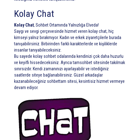
Kolay Chat
Kolay Chat
, Sohbet Ortamında Yalnızlığa Elveda!
Saygı ve sevgi çerçevesinde hizmet veren kolay chat, hiç
kimseyi yalnız bırakmıyor. Kadın ve erkek ziyaretçilerle burada
tanışabilirsiniz. Birbirinden farklı karakterlerde ve kişiliklerde
insanlar tanıyabileceksiniz.
Bu sayede kolay sohbet odalarında kendinizi çok daha huzurlu
ve keyifli hissedeceksiniz. Ayrıca tamsohbet sitesinde takılmak
sınırsızdır. Kendi zamanınızı ayarlayabilir ve istediğiniz
saatlerde siteye bağlanabilirsiniz. Güzel arkadaşlar
kazanabileceğiniz sohbettam sitesi, kesintisiz hizmet vermeye
devam ediyor.