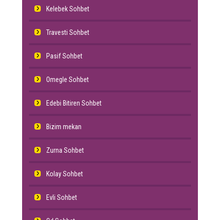
Kelebek Sohbet
Travesti Sohbet
Pasif Sohbet
Omegle Sohbet
Edebi Bitiren Sohbet
Bizim mekan
Zurna Sohbet
Kolay Sohbet
Evli Sohbet