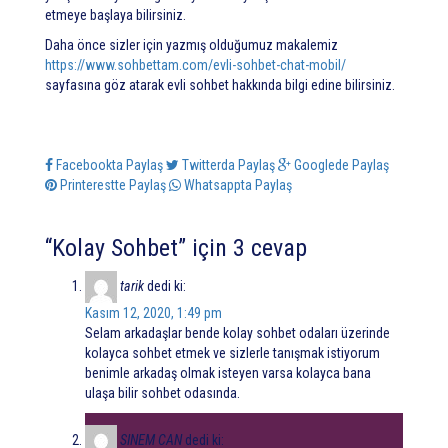
etmeye başlaya bilirsiniz.
Daha önce sizler için yazmış olduğumuz makalemiz
https://www.sohbettam.com/evli-sohbet-chat-mobil/
sayfasına göz atarak evli sohbet hakkında bilgi edine bilirsiniz.
Facebookta Paylaş
Twitterda Paylaş
Googlede Paylaş
Printerestte Paylaş
Whatsappta Paylaş
“Kolay Sohbet” için 3 cevap
tarik
dedi ki:
Kasım 12, 2020, 1:49 pm
Selam arkadaşlar bende kolay sohbet odaları üzerinde
kolayca sohbet etmek ve sizlerle tanışmak istiyorum
benimle arkadaş olmak isteyen varsa kolayca bana
ulaşa bilir sohbet odasında.
SINEM CAN
dedi ki: